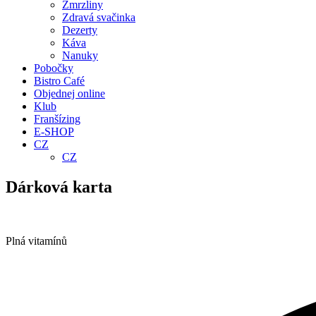
Zmrzliny
Zdravá svačinka
Dezerty
Káva
Nanuky
Pobočky
Bistro Café
Objednej online
Klub
Franšízing
E-SHOP
CZ
CZ
Dárková karta
Plná vitamínů