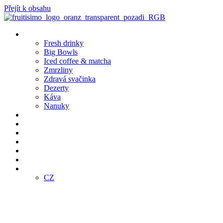
Přejít k obsahu
Produkty
Fresh drinky
Big Bowls
Iced coffee & matcha
Zmrzliny
Zdravá svačinka
Dezerty
Káva
Nanuky
Pobočky
Bistro Café
Objednej online
Klub
Franšízing
E-SHOP
CZ
CZ