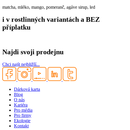
matcha, mléko, mango, pomeranč, agáve sirup, led
i v rostlinných variantách a BEZ
příplatku
Najdi svoji prodejnu
Chci najít nejbližší...
Dárková karta
Blog
O nás
Kariéra
Pro média
Pro firmy
Ekologie
Kontakt