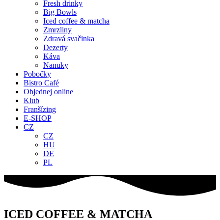
Fresh drinky
Big Bowls
Iced coffee & matcha
Zmrzliny
Zdravá svačinka
Dezerty
Káva
Nanuky
Pobočky
Bistro Café
Objednej online
Klub
Franšízing
E-SHOP
CZ
CZ
HU
DE
PL
ICED COFFEE & MATCHA