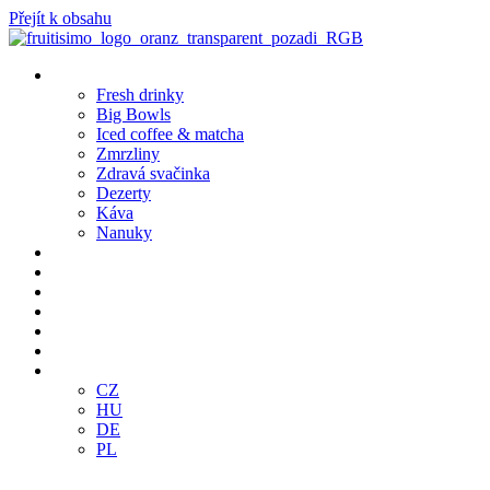
Přejít k obsahu
Produkty
Fresh drinky
Big Bowls
Iced coffee & matcha
Zmrzliny
Zdravá svačinka
Dezerty
Káva
Nanuky
Pobočky
Bistro Café
Objednej online
Klub
Franšízing
E-SHOP
CZ
CZ
HU
DE
PL