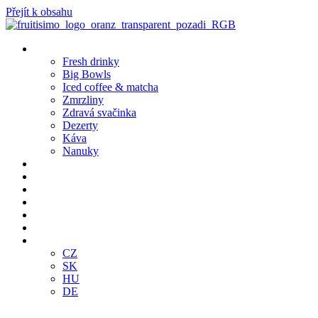
Přejít k obsahu
Produkty
Fresh drinky
Big Bowls
Iced coffee & matcha
Zmrzliny
Zdravá svačinka
Dezerty
Káva
Nanuky
Pobočky
Bistro Café
Objednej online
Klub
Franšízing
E-SHOP
CZ
CZ
SK
HU
DE