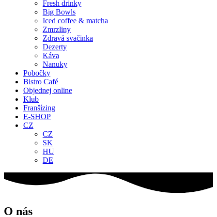
Fresh drinky
Big Bowls
Iced coffee & matcha
Zmrzliny
Zdravá svačinka
Dezerty
Káva
Nanuky
Pobočky
Bistro Café
Objednej online
Klub
Franšízing
E-SHOP
CZ
CZ
SK
HU
DE
O nás