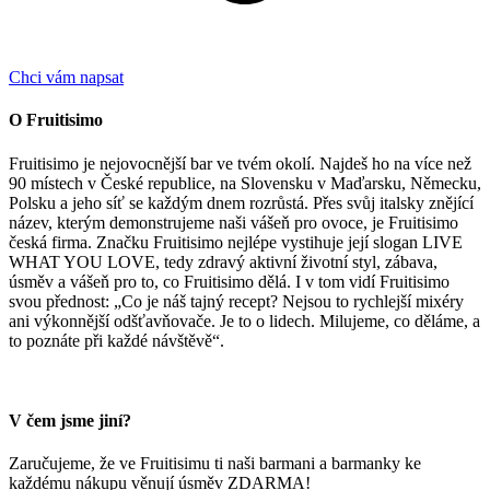
Chci vám napsat
O Fruitisimo
Fruitisimo je nejovocnější bar ve tvém okolí. Najdeš ho na více než
90 místech v České republice, na Slovensku v Maďarsku, Německu,
Polsku a jeho síť se každým dnem rozrůstá. Přes svůj italsky znějící
název, kterým demonstrujeme naši vášeň pro ovoce, je Fruitisimo
česká firma. Značku Fruitisimo nejlépe vystihuje její slogan LIVE
WHAT YOU LOVE, tedy zdravý aktivní životní styl, zábava,
úsměv a vášeň pro to, co Fruitisimo dělá. I v tom vidí Fruitisimo
svou přednost: „Co je náš tajný recept? Nejsou to rychlejší mixéry
ani výkonnější odšťavňovače. Je to o lidech. Milujeme, co děláme, a
to poznáte při každé návštěvě“.
V čem jsme jiní?
Zaručujeme, že ve Fruitisimu ti naši barmani a barmanky ke
každému nákupu věnují úsměv ZDARMA!