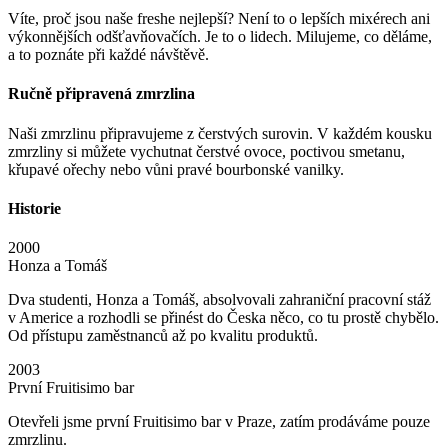
Víte, proč jsou naše freshe nejlepší? Není to o lepších mixérech ani
výkonnějších odšťavňovačích. Je to o lidech. Milujeme, co děláme,
a to poznáte při každé návštěvě.
Ručně připravená zmrzlina
Naši zmrzlinu připravujeme z čerstvých surovin. V každém kousku
zmrzliny si můžete vychutnat čerstvé ovoce, poctivou smetanu,
křupavé ořechy nebo vůni pravé bourbonské vanilky.
Historie
2000
Honza a Tomáš
Dva studenti, Honza a Tomáš, absolvovali zahraniční pracovní stáž
v Americe a rozhodli se přinést do Česka něco, co tu prostě chybělo.
Od přístupu zaměstnanců až po kvalitu produktů.
2003
První Fruitisimo bar
Otevřeli jsme první Fruitisimo bar v Praze, zatím prodáváme pouze
zmrzlinu.