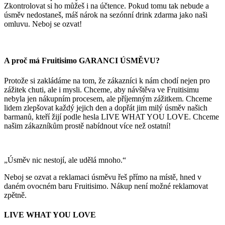
Zkontrolovat si ho můžeš i na účtence. Pokud tomu tak nebude a
úsměv nedostaneš, máš nárok na sezónní drink zdarma jako naši
omluvu. Neboj se ozvat!
A proč má Fruitisimo GARANCI ÚSMĚVU?
Protože si zakládáme na tom, že zákazníci k nám chodí nejen pro
zážitek chuti, ale i mysli. Chceme, aby návštěva ve Fruitisimu
nebyla jen nákupním procesem, ale příjemným zážitkem. Chceme
lidem zlepšovat každý jejich den a dopřát jim milý úsměv našich
barmanů, kteří žijí podle hesla LIVE WHAT YOU LOVE. Chceme
našim zákazníkům prostě nabídnout více než ostatní!
„Úsměv nic nestojí, ale udělá mnoho.“
Neboj se ozvat a reklamaci úsměvu řeš přímo na místě, hned v
daném ovocném baru Fruitisimo. Nákup není možné reklamovat
zpětně.
LIVE WHAT YOU LOVE