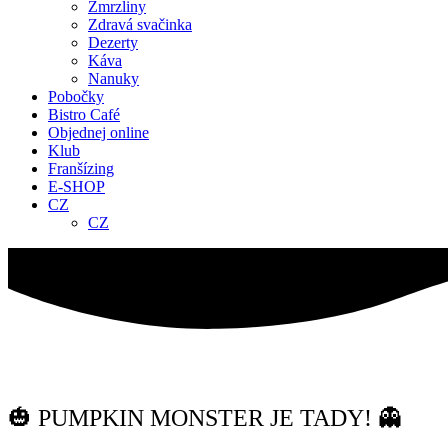
Zmrzliny
Zdravá svačinka
Dezerty
Káva
Nanuky
Pobočky
Bistro Café
Objednej online
Klub
Franšízing
E-SHOP
CZ
CZ
🎃 PUMPKIN MONSTER JE TADY! 👻