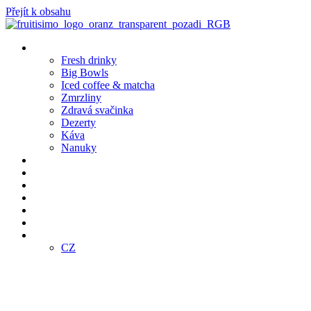
Přejít k obsahu
Produkty
Fresh drinky
Big Bowls
Iced coffee & matcha
Zmrzliny
Zdravá svačinka
Dezerty
Káva
Nanuky
Pobočky
Bistro Café
Objednej online
Klub
Franšízing
E-SHOP
CZ
CZ