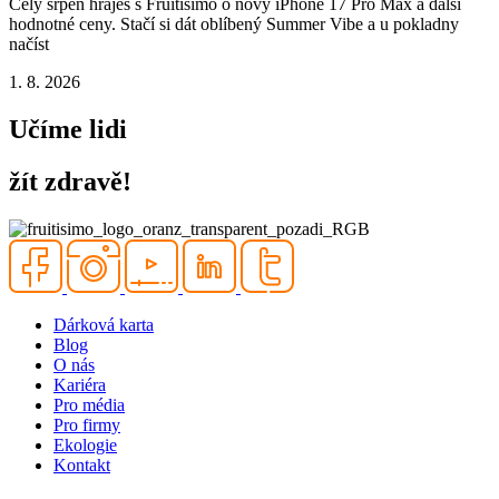
Celý srpen hraješ s Fruitisimo o nový iPhone 17 Pro Max a další
hodnotné ceny. Stačí si dát oblíbený Summer Vibe a u pokladny
načíst
1. 8. 2026
Učíme lidi
žít zdravě!
Dárková karta
Blog
O nás
Kariéra
Pro média
Pro firmy
Ekologie
Kontakt