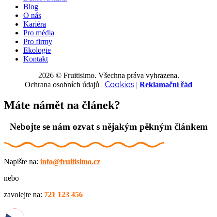
Blog
O nás
Kariéra
Pro média
Pro firmy
Ekologie
Kontakt
2026 © Fruitisimo. Všechna práva vyhrazena.
Cookies
Ochrana osobních údajů
|
|
Reklamační řád
Máte námět na článek?
Nebojte se nám ozvat s nějakým pěkným článkem
Napište na:
info@fruitisimo.cz
nebo
zavolejte na:
721 123 456