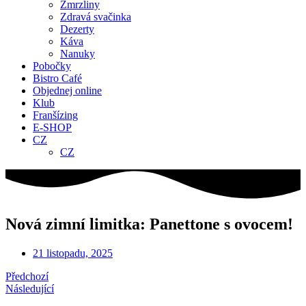
Zmrzliny
Zdravá svačinka
Dezerty
Káva
Nanuky
Pobočky
Bistro Café
Objednej online
Klub
Franšízing
E-SHOP
CZ
CZ
Nová zimní limitka: Panettone s ovocem!
21 listopadu, 2025
Předchozí
Následující