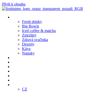
Přejít k obsahu
Produkty
Fresh drinky
Big Bowls
Iced coffee & matcha
Zmrzliny
Zdravá svačinka
Dezerty
Káva
Nanuky
Pobočky
Bistro Café
Objednej online
Klub
Franšízing
E-SHOP
CZ
CZ