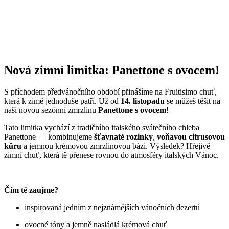
Nová zimní limitka: Panettone s ovocem!
S příchodem předvánočního období přinášíme na Fruitisimo chuť,
která k zimě jednoduše patří. Už od
14. listopadu
se můžeš těšit na
naši novou sezónní zmrzlinu
Panettone s ovocem
!
Tato limitka vychází z tradičního italského svátečního chleba
Panettone — kombinujeme
šťavnaté rozinky
,
voňavou citrusovou
kůru
a jemnou krémovou zmrzlinovou bázi. Výsledek? Hřejivě
zimní chuť, která tě přenese rovnou do atmosféry italských Vánoc.
Čím tě zaujme?
inspirovaná jedním z nejznámějších vánočních dezertů
ovocné tóny a jemně nasládlá krémová chuť