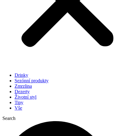
Drinky
Sezónní produkty
Zmrzlina
Dezerty
Životní styl
Tipy
Vše
Search