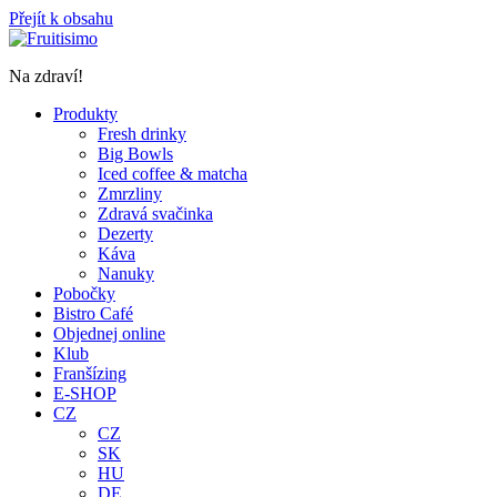
Přejít k obsahu
Na zdraví!
Produkty
Fresh drinky
Big Bowls
Iced coffee & matcha
Zmrzliny
Zdravá svačinka
Dezerty
Káva
Nanuky
Pobočky
Bistro Café
Objednej online
Klub
Franšízing
E-SHOP
CZ
CZ
SK
HU
DE