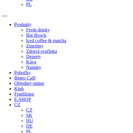
PL
Produkty
Fresh drinky
Big Bowls
Iced coffee & matcha
Zmrzliny
Zdravá svačinka
Dezerty
Káva
Nanuky
Pobočky
Bistro Café
Objednej online
Klub
Franšízing
E-SHOP
CZ
CZ
SK
HU
DE
PL