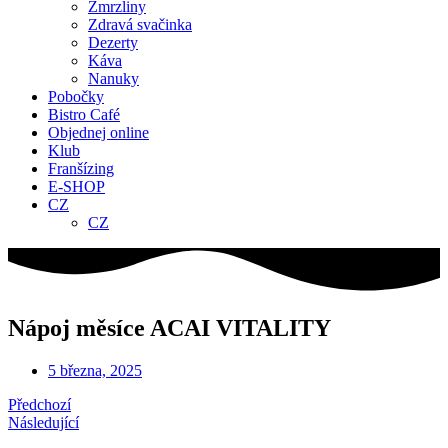
Zmrzliny
Zdravá svačinka
Dezerty
Káva
Nanuky
Pobočky
Bistro Café
Objednej online
Klub
Franšízing
E-SHOP
CZ
CZ
Nápoj měsíce ACAI VITALITY
5 března, 2025
Předchozí
Následující