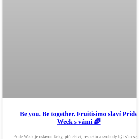
Be you. Be together. Fruitisimo slaví Pride
Week s vámi 🌈
Pride Week je oslavou lásky, přátelství, respektu a svobody být sám seb