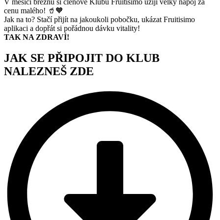
V měsíci březnu si členové Klubu Fruitisimo užijí velký nápoj za
cenu malého! 🥤🧡
Jak na to? Stačí přijít na jakoukoli pobočku, ukázat Fruitisimo
aplikaci a dopřát si pořádnou dávku vitality!
TAK NA ZDRAVÍ!
JAK SE PŘIPOJIT DO KLUB
NALEZNEŠ ZDE