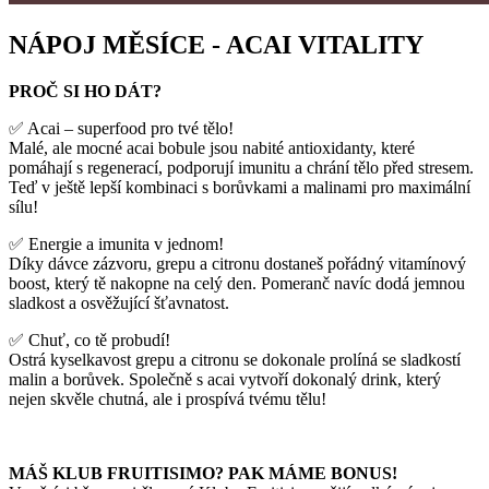
NÁPOJ MĚSÍCE - ACAI VITALITY
PROČ SI HO DÁT?
✅ Acai – superfood pro tvé tělo!
Malé, ale mocné acai bobule jsou nabité antioxidanty, které
pomáhají s regenerací, podporují imunitu a chrání tělo před stresem.
Teď v ještě lepší kombinaci s borůvkami a malinami pro maximální
sílu!
✅ Energie a imunita v jednom!
Díky dávce zázvoru, grepu a citronu dostaneš pořádný vitamínový
boost, který tě nakopne na celý den. Pomeranč navíc dodá jemnou
sladkost a osvěžující šťavnatost.
✅ Chuť, co tě probudí!
Ostrá kyselkavost grepu a citronu se dokonale prolíná se sladkostí
malin a borůvek. Společně s acai vytvoří dokonalý drink, který
nejen skvěle chutná, ale i prospívá tvému tělu!
MÁŠ KLUB FRUITISIMO? PAK MÁME BONUS!