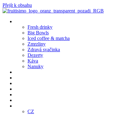
Přejít k obsahu
Produkty
Fresh drinky
Big Bowls
Iced coffee & matcha
Zmrzliny
Zdravá svačinka
Dezerty
Káva
Nanuky
Pobočky
Bistro Café
Objednej online
Klub
Franšízing
E-SHOP
CZ
CZ