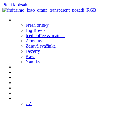
Přejít k obsahu
Produkty
Fresh drinky
Big Bowls
Iced coffee & matcha
Zmrzliny
Zdravá svačinka
Dezerty
Káva
Nanuky
Pobočky
Bistro Café
Objednej online
Klub
Franšízing
E-SHOP
CZ
CZ