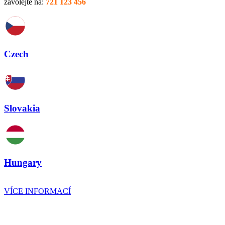
Napište na:
info@fruitisimo.cz
nebo
zavolejte na:
721 123 456
Czech
Slovakia
Hungary