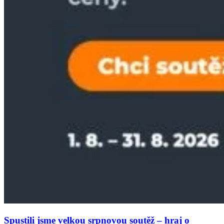
Spustili jsme velkou srpnovou soutěž – hraj o