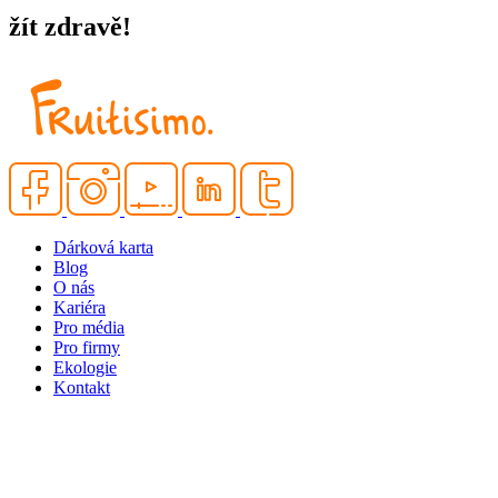
žít zdravě!
Dárková karta
Blog
O nás
Kariéra
Pro média
Pro firmy
Ekologie
Kontakt