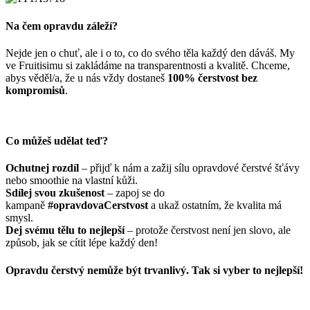
Na čem opravdu záleží?
Nejde jen o chuť, ale i o to, co do svého těla každý den dáváš. My
ve Fruitisimu si zakládáme na transparentnosti a kvalitě. Chceme,
abys věděl/a, že u nás vždy dostaneš
100% čerstvost bez
kompromisů
.
Co můžeš udělat teď?
Ochutnej rozdíl
– přijď k nám a zažij sílu opravdové čerstvé šťávy
nebo smoothie na vlastní kůži.
Sdílej svou zkušenost
– zapoj se do
kampaně
#opravdovaCerstvost
a ukaž ostatním, že kvalita má
smysl.
Dej svému tělu to nejlepší
– protože čerstvost není jen slovo, ale
způsob, jak se cítit lépe každý den!
Opravdu čerstvý nemůže být trvanlivý. Tak si vyber to nejlepší!