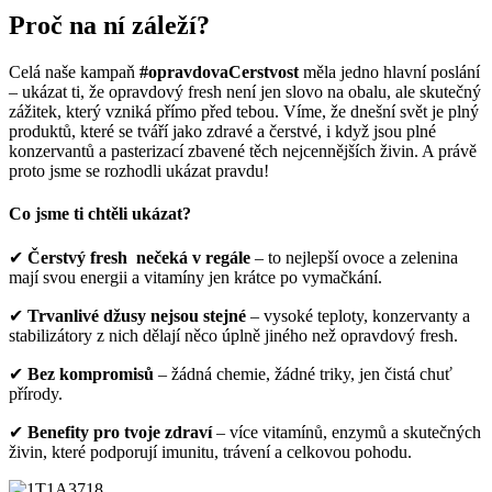
Proč na ní záleží?
Celá naše kampaň
#opravdovaCerstvost
měla jedno hlavní poslání
– ukázat ti, že opravdový fresh není jen slovo na obalu, ale skutečný
zážitek, který vzniká přímo před tebou. Víme, že dnešní svět je plný
produktů, které se tváří jako zdravé a čerstvé, i když jsou plné
konzervantů a pasterizací zbavené těch nejcennějších živin. A právě
proto jsme se rozhodli ukázat pravdu!
Co jsme ti chtěli ukázat?
✔
Čerstvý fresh
nečeká v regále
– to nejlepší ovoce a zelenina
mají svou energii a vitamíny jen krátce po vymačkání.
✔
Trvanlivé džusy nejsou stejné
– vysoké teploty, konzervanty a
stabilizátory z nich dělají něco úplně jiného než opravdový fresh.
✔
Bez kompromisů
– žádná chemie, žádné triky, jen čistá chuť
přírody.
✔
Benefity pro tvoje zdraví
– více vitamínů, enzymů a skutečných
živin, které podporují imunitu, trávení a celkovou pohodu.