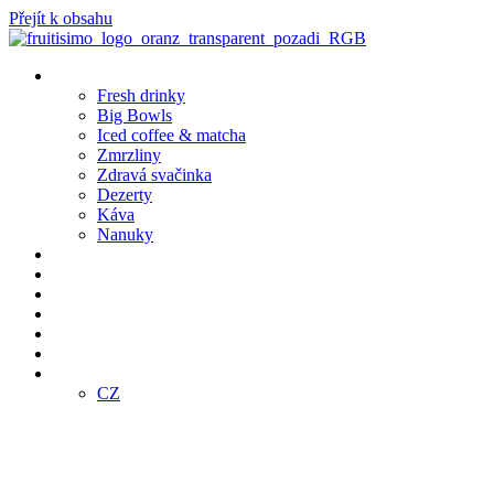
Přejít k obsahu
Produkty
Fresh drinky
Big Bowls
Iced coffee & matcha
Zmrzliny
Zdravá svačinka
Dezerty
Káva
Nanuky
Pobočky
Bistro Café
Objednej online
Klub
Franšízing
E-SHOP
CZ
CZ