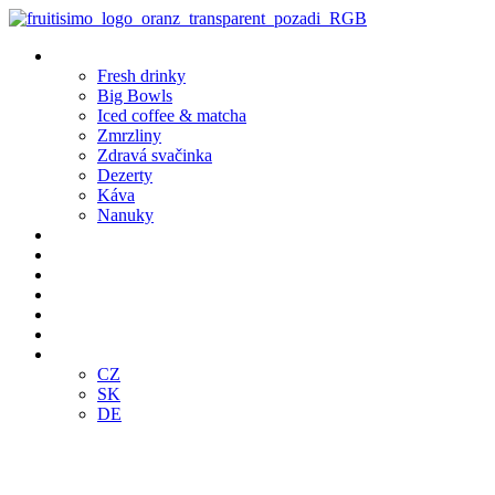
Přejít
k
Produkty
obsahu
Fresh drinky
Big Bowls
Iced coffee & matcha
Zmrzliny
Zdravá svačinka
Dezerty
Káva
Nanuky
Pobočky
Bistro Café
Objednej online
Klub
Franšízing
E-SHOP
CZ
CZ
SK
DE