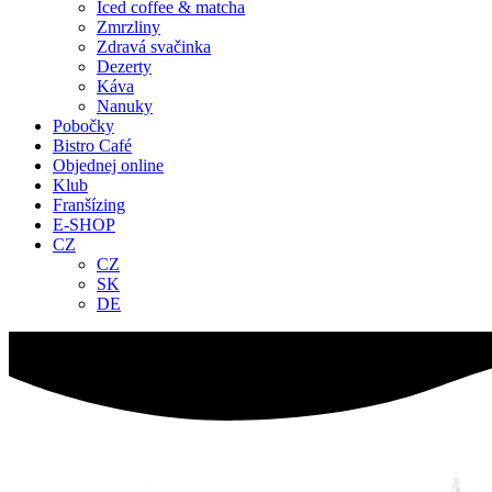
Iced coffee & matcha
Zmrzliny
Zdravá svačinka
Dezerty
Káva
Nanuky
Pobočky
Bistro Café
Objednej online
Klub
Franšízing
E-SHOP
CZ
CZ
SK
DE