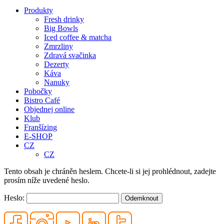
Produkty
Fresh drinky
Big Bowls
Iced coffee & matcha
Zmrzliny
Zdravá svačinka
Dezerty
Káva
Nanuky
Pobočky
Bistro Café
Objednej online
Klub
Franšízing
E-SHOP
CZ
CZ
Tento obsah je chráněn heslem. Chcete-li si jej prohlédnout, zadejte
prosím níže uvedené heslo.
Heslo: