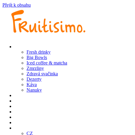
Přejít k obsahu
Produkty
Fresh drinky
Big Bowls
Iced coffee & matcha
Zmrzliny
Zdravá svačinka
Dezerty
Káva
Nanuky
Pobočky
Bistro Café
Objednej online
Klub
Franšízing
E-SHOP
CZ
CZ