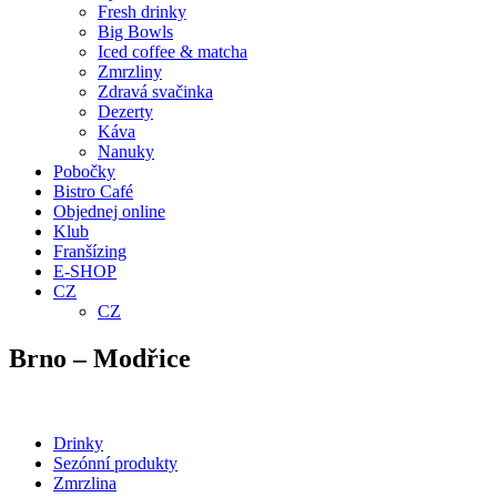
Fresh drinky
Big Bowls
Iced coffee & matcha
Zmrzliny
Zdravá svačinka
Dezerty
Káva
Nanuky
Pobočky
Bistro Café
Objednej online
Klub
Franšízing
E-SHOP
CZ
CZ
Brno – Modřice
Drinky
Sezónní produkty
Zmrzlina