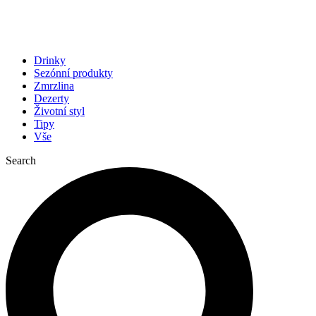
Drinky
Sezónní produkty
Zmrzlina
Dezerty
Životní styl
Tipy
Vše
Search