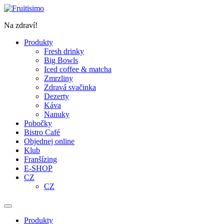
Přejít
k
Na zdraví!
obsahu
Produkty
Fresh drinky
Big Bowls
Iced coffee & matcha
Zmrzliny
Zdravá svačinka
Dezerty
Káva
Nanuky
Pobočky
Bistro Café
Objednej online
Klub
Franšízing
E-SHOP
CZ
CZ
Produkty